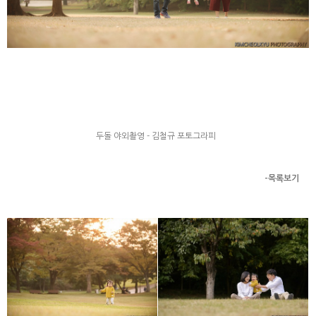
두돌 야외촬영 - 김철규 포토그라피
-목록보기