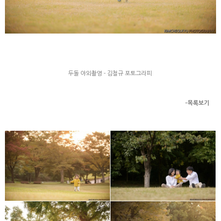
두돌 야외촬영 - 김철규 포토그라피
-목록보기