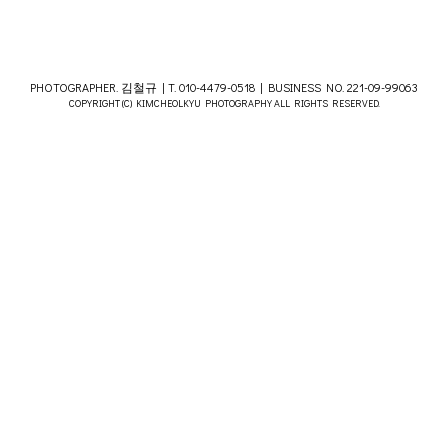
PHOTOGRAPHER. 김철규 | T. 010-4479-0518 | BUSINESS NO. 221-09-99063
COPYRIGHT (C) KIMCHEOLKYU PHOTOGRAPHY ALL RIGHTS RESERVED.